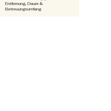
Entfernung, Dauer &
Betreuungsumfang.
Unverbindlich Betreuung anfragen
Impressum /
Datenschutz